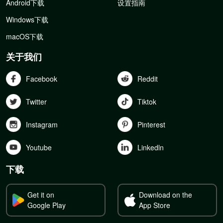
Android下载
设置指南
Windows下载
macOS下载
关于我们
Facebook
Reddit
Twitter
Tiktok
Instagram
Pinterest
Youtube
Linkedln
下载
Get it on
Download on the
Google Play
App Store